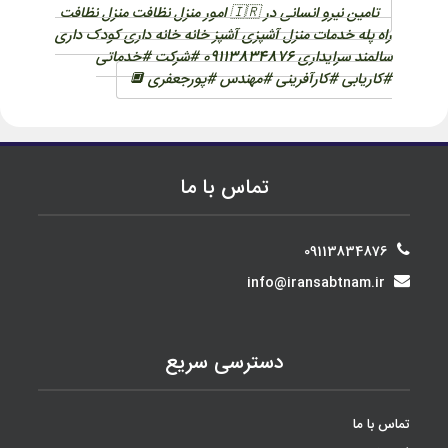
تامین نیرو انسانی در 🇮🇷 امور منزل نظافت منزل نظافت
راه پله خدمات منزل آشپزی آشپز خانه خانه داری کودک داری
سالمند سرایداری 09113834876 #شرکت #خدماتی
#کاریابی #کارآفرینی #مهندس #پورجعفری 🔲
تماس با ما
09113834876
@
دسترسی سریع
تماس با ما