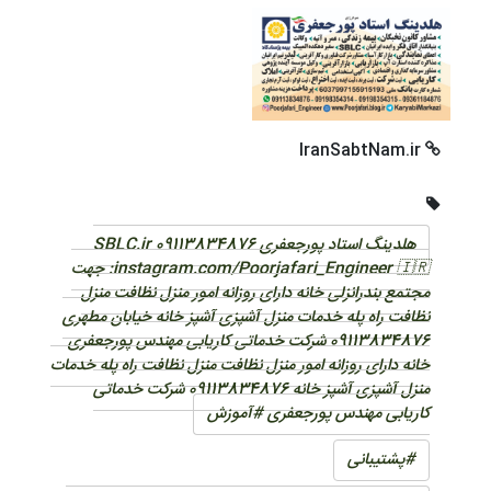
IranSabtNam.ir
هلدینگ استاد پورجعفری 09113834876 SBLC.ir
instagram.com/Poorjafari_Engineer 🇮🇷: جهت
مجتمع بندرانزلی خانه دارای روزانه امور منزل نظافت منزل
نظافت راه پله خدمات منزل آشپزی آشپز خانه خیابان مطهری
09113834876 شرکت خدماتی کاریابی مهندس پورجعفری
خانه دارای روزانه امور منزل نظافت منزل نظافت راه پله خدمات
منزل آشپزی آشپز خانه 09113834876 شرکت خدماتی
کاریابی مهندس پورجعفری #آموزش
#پشتیبانی