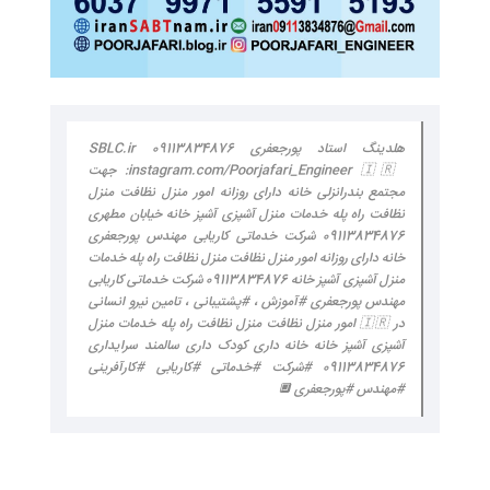
هلدینگ استاد پورجعفری 09113834876 SBLC.ir
instagram.com/Poorjafari_Engineer 🇮🇷: جهت
مجتمع بندرانزلی خانه دارای روزانه امور منزل نظافت منزل
نظافت راه پله خدمات منزل آشپزی آشپز خانه خیابان مطهری
09113834876 شرکت خدماتی کاریابی مهندس پورجعفری
خانه دارای روزانه امور منزل نظافت منزل نظافت راه پله خدمات
منزل آشپزی آشپز خانه 09113834876 شرکت خدماتی کاریابی
مهندس پورجعفری #آموزش ، #پشتیبانی ، تامین نیرو انسانی
در 🇮🇷 امور منزل نظافت منزل نظافت راه پله خدمات منزل
آشپزی آشپز خانه خانه داری کودک داری سالمند سرایداری
09113834876 #شرکت #خدماتی #کاریابی #کارآفرینی
#مهندس #پورجعفری 🔲