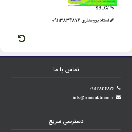
/SBLC
استاد پورجعفری 09113834876
تماس با ما
09113834876
@
دسترسی سریع