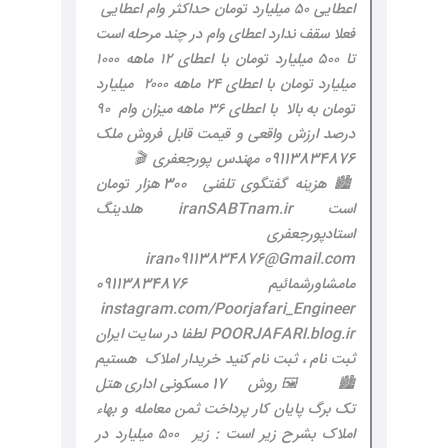
اعطایی ۵۰ میلیارد تومان حداکثر وام اعطایی
فعلا سقف ندارد اعطای وام در چند مرحله است
تا ۵۰۰ میلیارد تومان با اعطای ۱۲ ماهه ۱۰۰۰
میلیارد تومان با اعطای ۲۴ ماهه ۲۰۰۰ میلیارد
تومان به بالا با اعطای ۳۶ ماهه میزان وام ۹۰
درصد ارزش واقعی و قیمت قابل فروش ملک
09113834876 مهندس پورجعفری 🎬
🏙 هزینه گفتگوی تلفنی 300 هزار تومان
است iranSABTnam.ir هلدینگ
استادپورجعفری
iran09113834876@Gmail.com
مامشاورشمائیم 09113834876
instagram.com/Poorjafari_Engineer
POORJAFARI.blog.ir لطفا در سایت ایران
ثبت نام ، ثبت نام کنید خریدار املاک هستیم
🏙 🖼 روش 17 مسکونی اداری هتل
تک برگ پایان کار پرداخت ثمن معامله و بهاء
املاک بشرح زیر است : زیر ۵۰۰ میلیارد در