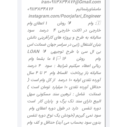
iran09113834876@Gmail.com
مامشاورشمائیم 09113834876
instagram.com/Poorjafari_Engineer
🇮: وام 🔰 روش 1 اعطای وام
خارجی در اکانت خارجی 4 درصد سود
سالیانه به طرح و پروژه های کارآفرینی دانش
بنیان اشتغال زایی در سراسر جهان ضمانت اس
بی ال سی با طرح توجیهی 🔰 LOAN
وام روش 16 🏳📱 ما بشما وام
ریالی اعطاء میکنیم شرایط : سود ۴ درصد
سالیانه باز پرداخت اقساط وام ۳ تا ۴ سال
آورده نقدی اولیه ۱۰ درصد از کل وام است (
حداقل آورده نقدی ۱۰ میلیارد تومان است )
ضمانت شامل : ترهین سند مسکونی سهل
البیع دارای سند تک برگ و پایان کار است
دوره تنفس دارد در طول دوره اعطای وام
سود نمی گیریم (خودش یک نوع دوره تنفس
بدون سود بحساب می آید) حداقل و کف وام