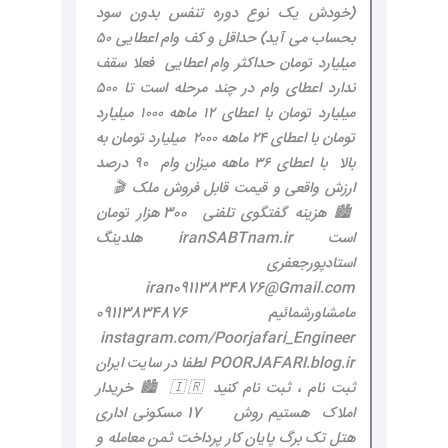
(خودش یک نوع دوره تنفس بدون سود
بحساب می آید) حداقل و کف وام اعطایی ۵۰
میلیارد تومان حداکثر وام اعطایی فعلا سقف
ندارد اعطای وام در چند مرحله است تا ۵۰۰
میلیارد تومان با اعطای ۱۲ ماهه ۱۰۰۰ میلیارد
تومان با اعطای ۲۴ ماهه ۲۰۰۰ میلیارد تومان به
بالا با اعطای ۳۶ ماهه میزان وام ۹۰ درصد
ارزش واقعی و قیمت قابل فروش ملک 🎬
🏙 هزینه گفتگوی تلفنی 300 هزار تومان
است iranSABTnam.ir هلدینگ
استادپورجعفری
iran09113834876@Gmail.com
مامشاورشمائیم 09113834876
instagram.com/Poorjafari_Engineer
POORJAFARI.blog.ir لطفا در سایت ایران
ثبت نام ، ثبت نام کنید 🇮🇷 🏙️ خریدار
املاک هستیم روش 17 مسکونی اداری
هتل تک برگ پایان کار پرداخت ثمن معامله و