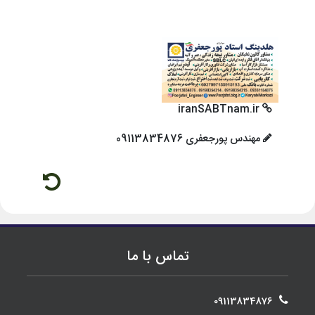
iranSABTnam.ir
مهندس پورجعفری 09113834876
تماس با ما
09113834876