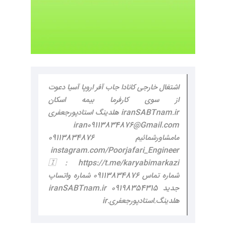
اشتغال خارجی کانادا جاب آفر اروپا آسیا دعوت
از سوی کارفرما بیمه اسکان
iranSABTnam.ir هلدینگ استادپورجعفری
iran09113834876@Gmail.com
مامشاورشمائیم 09113834876
instagram.com/Poorjafari_Engineer
🇮: https://t.me/karyabimarkazi
شماره تماس 09113834876 شماره واتساپ
جدید 09198354315 iranSABTnam.ir
هلدینگ.استادپورجعفری.ir